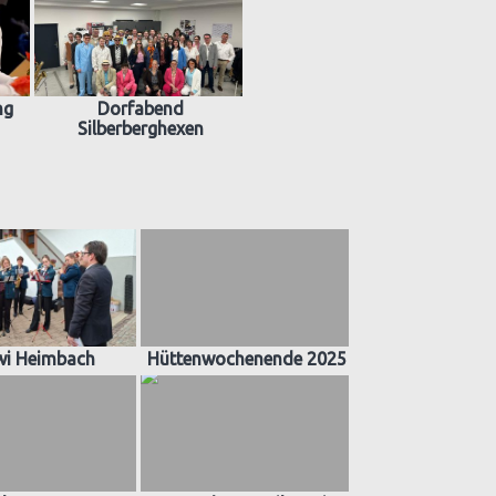
ng
Dorfabend
Silberberghexen
wi Heimbach
Hüttenwochenende 2025