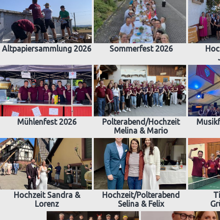
Altpapiersammlung 2026
Sommerfest 2026
Hoc
Mühlenfest 2026
Polterabend/Hochzeit
Musikf
Melina & Mario
Hochzeit Sandra &
Hochzeit/Polterabend
T
Lorenz
Selina & Felix
Gr