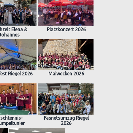
hzeit Elena &
Platzkonzert 2026
Johannes
est Riegel 2026
Maiwecken 2026
ischtennis-
Fasnetsumzug Riegel
ümpeltunier
2026