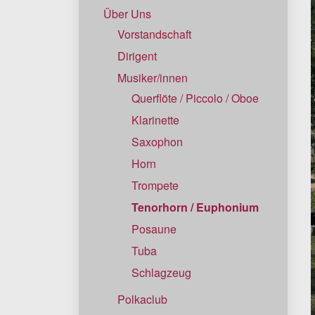
Über Uns
Vorstandschaft
Dirigent
Musiker/innen
Querflöte / Piccolo / Oboe
Klarinette
Saxophon
Horn
Trompete
Tenorhorn / Euphonium
Posaune
Tuba
Schlagzeug
Polkaclub