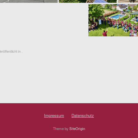
eröffentlicht in .
Impressum
Datenschutz
Theme by
SiteOrigin