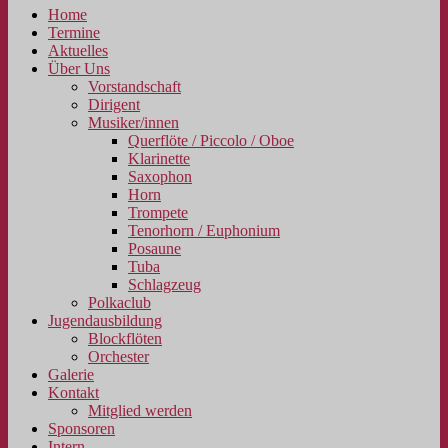
Home
Termine
Aktuelles
Über Uns
Vorstandschaft
Dirigent
Musiker/innen
Querflöte / Piccolo / Oboe
Klarinette
Saxophon
Horn
Trompete
Tenorhorn / Euphonium
Posaune
Tuba
Schlagzeug
Polkaclub
Jugendausbildung
Blockflöten
Orchester
Galerie
Kontakt
Mitglied werden
Sponsoren
Intern