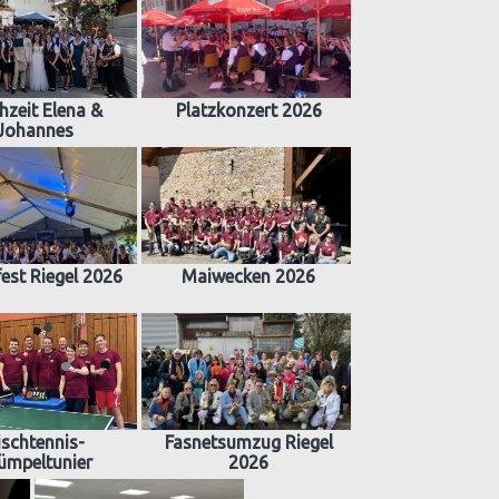
hzeit Elena &
Platzkonzert 2026
Johannes
est Riegel 2026
Maiwecken 2026
ischtennis-
Fasnetsumzug Riegel
ümpeltunier
2026