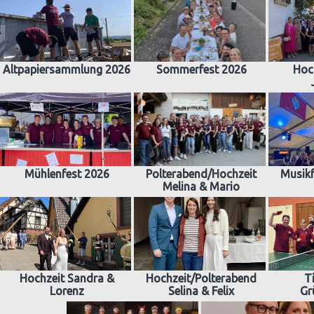
Altpapiersammlung 2026
Sommerfest 2026
Hoc
Mühlenfest 2026
Polterabend/Hochzeit
Musikf
Melina & Mario
Hochzeit Sandra &
Hochzeit/Polterabend
T
Lorenz
Selina & Felix
Gr