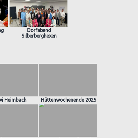
ng
Dorfabend
Silberberghexen
wi Heimbach
Hüttenwochenende 2025