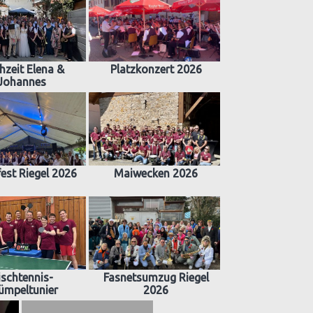
hzeit Elena &
Platzkonzert 2026
Johannes
est Riegel 2026
Maiwecken 2026
ischtennis-
Fasnetsumzug Riegel
ümpeltunier
2026