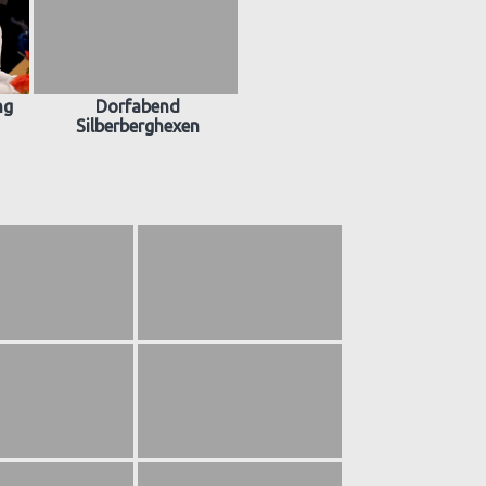
ng
Dorfabend
Silberberghexen