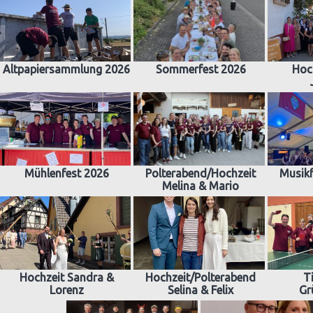
Altpapiersammlung 2026
Sommerfest 2026
Hoc
Mühlenfest 2026
Polterabend/Hochzeit
Musikf
Melina & Mario
Hochzeit Sandra &
Hochzeit/Polterabend
T
Lorenz
Selina & Felix
Gr