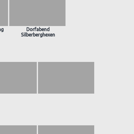
ng
Dorfabend
Silberberghexen