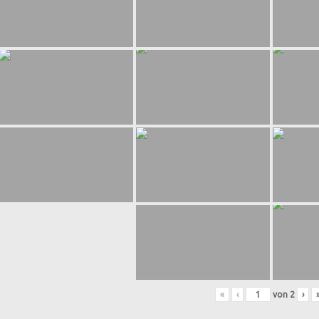
«
‹
von
2
›