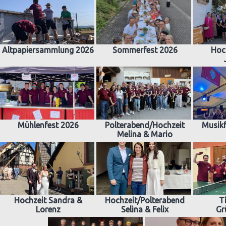
Altpapiersammlung 2026
Sommerfest 2026
Hoc
Mühlenfest 2026
Polterabend/Hochzeit
Musikf
Melina & Mario
Hochzeit Sandra &
Hochzeit/Polterabend
T
Lorenz
Selina & Felix
Gr