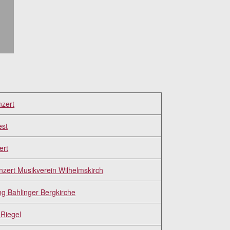
nzert
est
ert
zert Musikverein Wilhelmskirch
g Bahlinger Bergkirche
Riegel