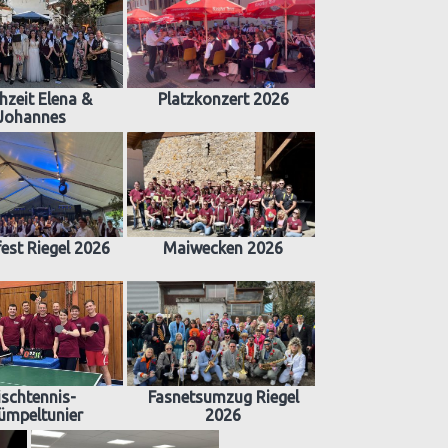
hzeit Elena &
Platzkonzert 2026
Johannes
est Riegel 2026
Maiwecken 2026
ischtennis-
Fasnetsumzug Riegel
ümpeltunier
2026