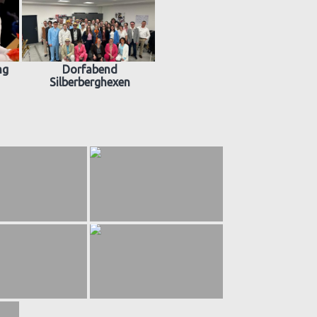
ng
Dorfabend
Silberberghexen