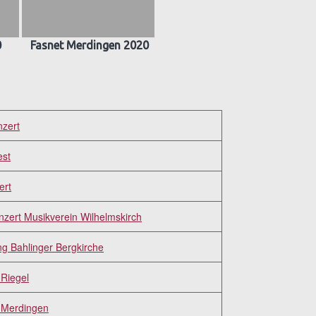
0
Fasnet Merdingen 2020
nzert
est
ert
zert Musikverein Wilhelmskirch
g Bahlinger Bergkirche
Riegel
 Merdingen