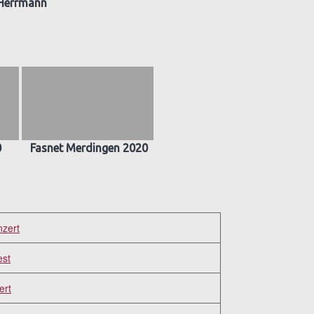
Herrmann
0
Fasnet Merdingen 2020
nzert
est
ert