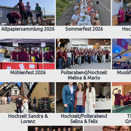
Altpapiersammlung 2026
Sommerfest 2026
Hoc
Mühlenfest 2026
Polterabend/Hochzeit
Musikf
Melina & Mario
Hochzeit Sandra &
Hochzeit/Polterabend
T
Lorenz
Selina & Felix
Gr