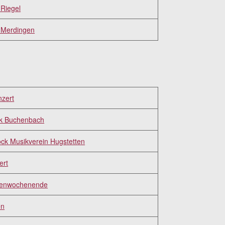
Riegel
 Merdingen
nzert
k Buchenbach
ck Musikverein Hugstetten
ert
tenwochenende
en