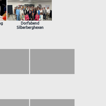
ng
Dorfabend
Silberberghexen