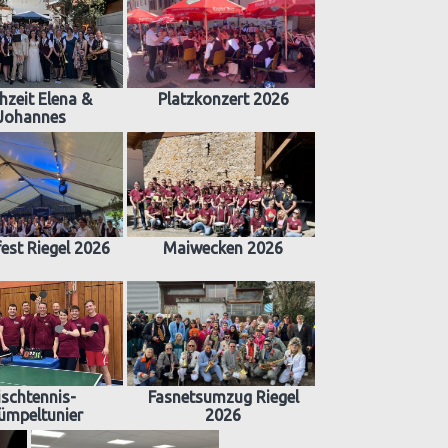
hzeit Elena &
Platzkonzert 2026
Johannes
est Riegel 2026
Maiwecken 2026
ischtennis-
Fasnetsumzug Riegel
ümpeltunier
2026