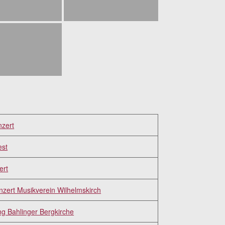
nzert
est
ert
zert Musikverein Wilhelmskirch
g Bahlinger Bergkirche