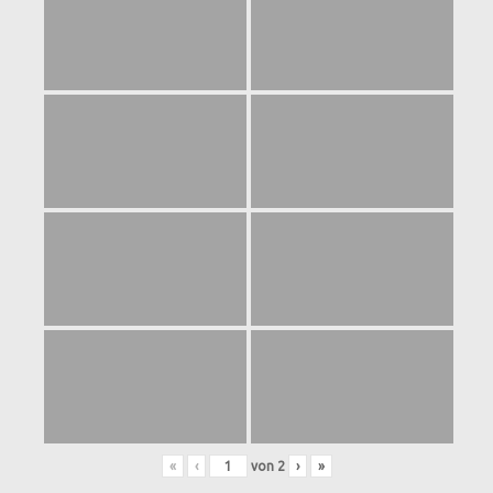
«
‹
von
2
›
»