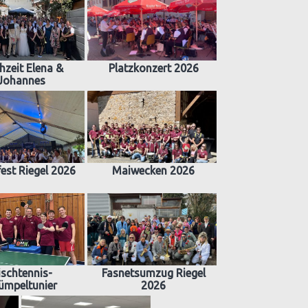
hzeit Elena &
Platzkonzert 2026
Johannes
est Riegel 2026
Maiwecken 2026
ischtennis-
Fasnetsumzug Riegel
ümpeltunier
2026