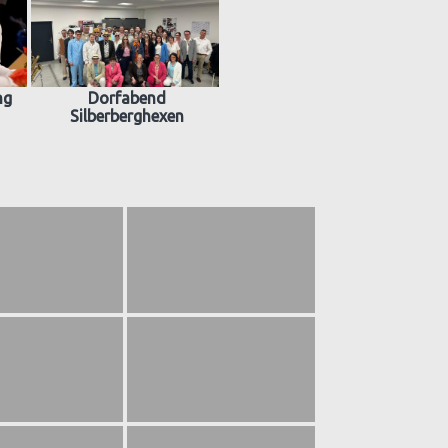
ng
Dorfabend
Silberberghexen