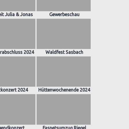
it Julia & Jonas
Gewerbeschau
abschluss 2024
Waldfest Sasbach
zkonzert 2024
Hüttenwochenende 2024
gendkonzert
Fasnetsumzug Riegel