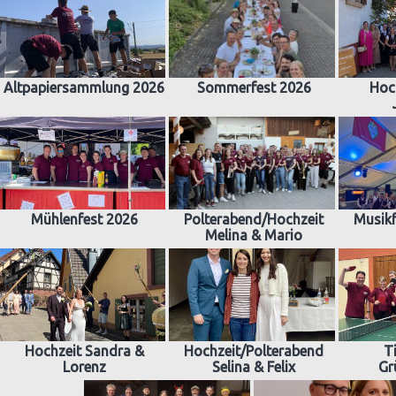
Altpapiersammlung 2026
Sommerfest 2026
Hoc
Mühlenfest 2026
Polterabend/Hochzeit
Musikf
Melina & Mario
Hochzeit Sandra &
Hochzeit/Polterabend
T
Lorenz
Selina & Felix
Gr