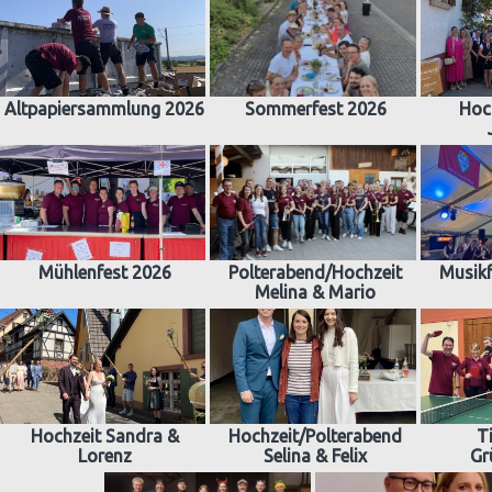
Altpapiersammlung 2026
Sommerfest 2026
Hoc
Mühlenfest 2026
Polterabend/Hochzeit
Musikf
Melina & Mario
Hochzeit Sandra &
Hochzeit/Polterabend
T
Lorenz
Selina & Felix
Gr