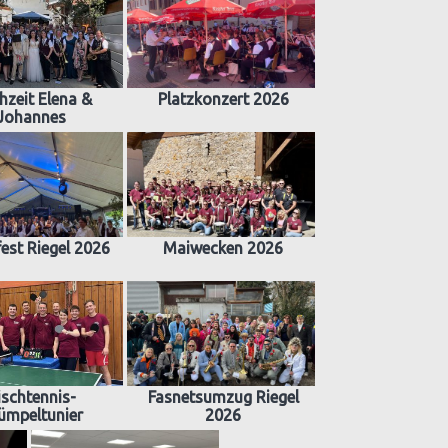
hzeit Elena &
Platzkonzert 2026
Johannes
est Riegel 2026
Maiwecken 2026
ischtennis-
Fasnetsumzug Riegel
ümpeltunier
2026