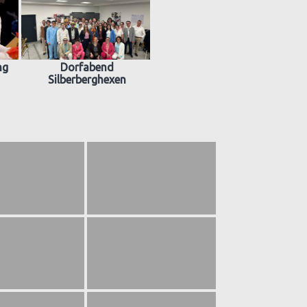
ng
Dorfabend
Silberberghexen