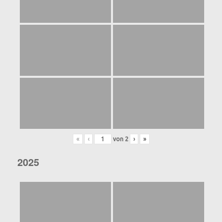
«
‹
von
2
›
»
2025