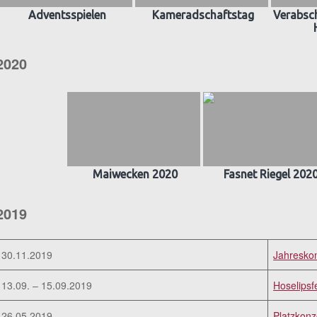
Adventsspielen
Kameradschaftstag
Verabsch
2020
Maiwecken 2020
Fasnet Riegel 202
2019
30.11.2019
Jahresko
13.09. – 15.09.2019
Hoselipsf
26.05.2019
Platzkonz