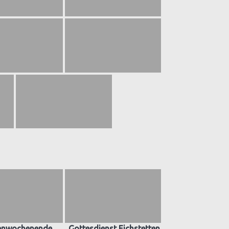
enwochenende
Gottesdienst Eichstetten