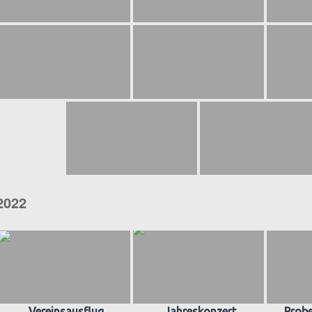
2022
Vereinsausflug
Jahreskonzert
Prob