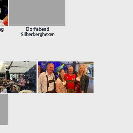
ng
Dorfabend
Silberberghexen