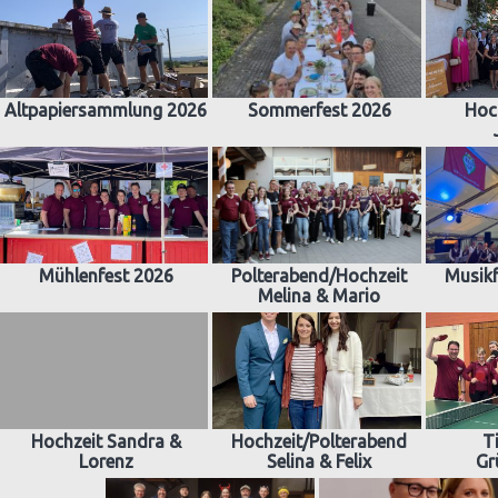
Altpapiersammlung 2026
Sommerfest 2026
Hoc
Mühlenfest 2026
Polterabend/Hochzeit
Musikf
Melina & Mario
Hochzeit Sandra &
Hochzeit/Polterabend
T
Lorenz
Selina & Felix
Gr