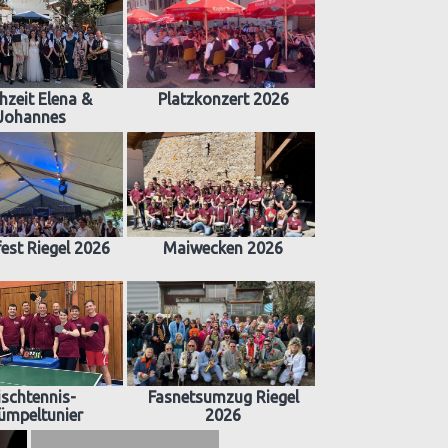
hzeit Elena &
Platzkonzert 2026
Johannes
est Riegel 2026
Maiwecken 2026
ischtennis-
Fasnetsumzug Riegel
ümpeltunier
2026