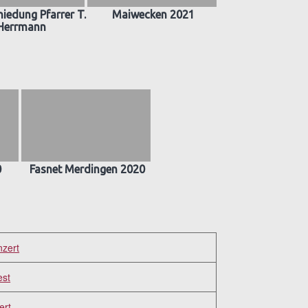
iedung Pfarrer T.
Maiwecken 2021
Herrmann
0
Fasnet Merdingen 2020
nzert
est
ert