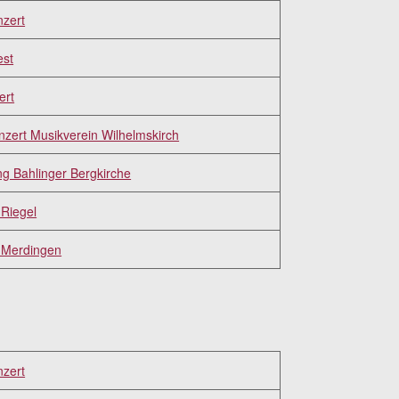
nzert
est
ert
zert Musikverein Wilhelmskirch
g Bahlinger Bergkirche
Riegel
 Merdingen
nzert