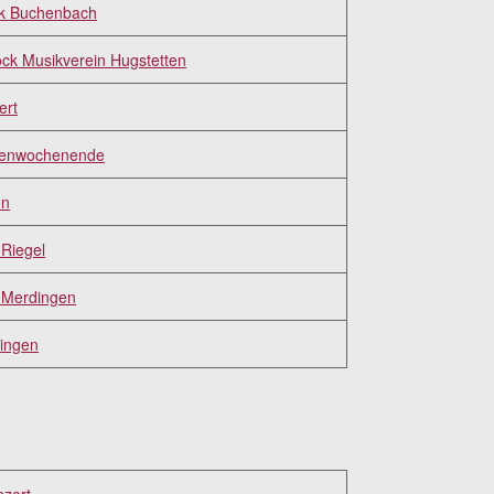
k Buchenbach
ck Musikverein Hugstetten
ert
tenwochenende
en
Riegel
 Merdingen
ingen