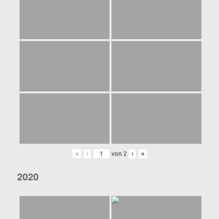
«
‹
von
2
›
»
2020