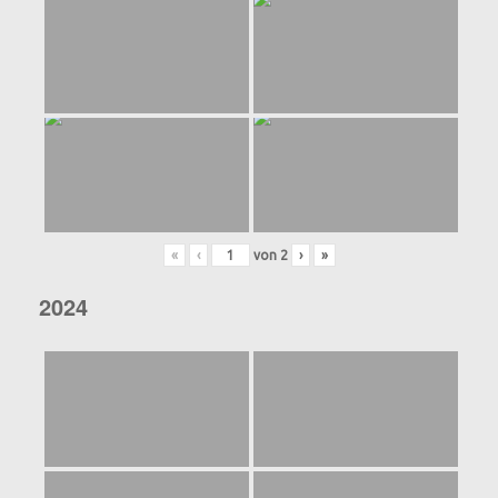
«
‹
von
2
›
»
2024