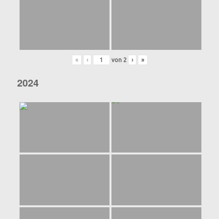
«
‹
von
2
›
»
2024